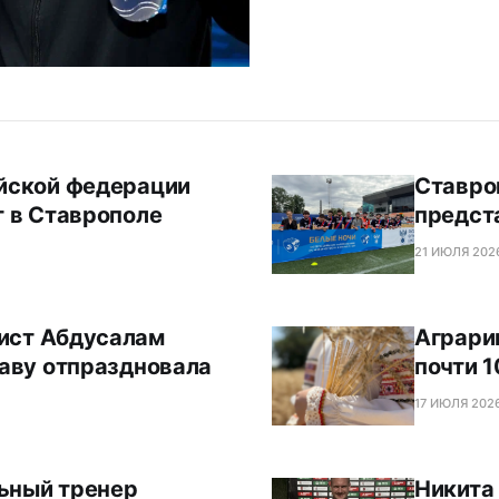
ийской федерации
Ставро
т в Ставрополе
предст
21 ИЮЛЯ 2026
ист Абдусалам
Аграри
раву отпраздновала
почти 1
17 ИЮЛЯ 2026
ьный тренер
Никита