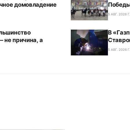
чное домовладение
Победы
5 АВГ. 2026 Г
ольшинство
В «Газ
 не причина, а
Ставро
5 АВГ. 2026 Г