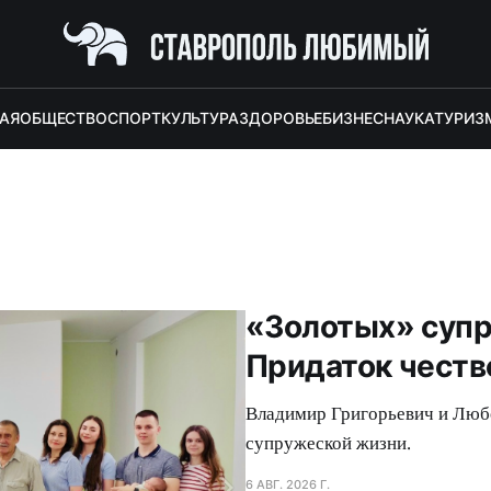
АЯ
ОБЩЕСТВО
СПОРТ
КУЛЬТУРА
ЗДОРОВЬЕ
БИЗНЕС
НАУКА
ТУРИЗ
«Золотых» супр
Придаток честв
Владимир Григорьевич и Люб
супружеской жизни.
6 АВГ. 2026 Г.