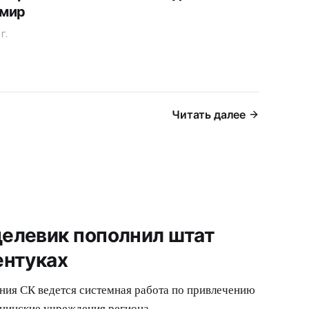
 мир
Г.
Читать далее
елевик пополнил штат
ентуках
ия СК ведется системная работа по привлечению
цинские учреждения региона.