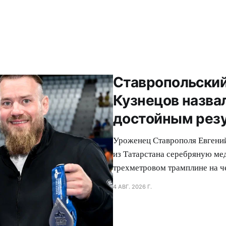
Ставропольский
Кузнецов назва
достойным рез
Уроженец Ставрополя Евгений
из Татарстана серебряную ме
трехметровом трамплине на ч
4 АВГ. 2026 Г.