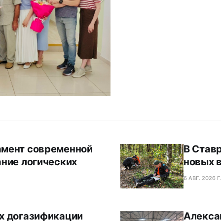
амент современной
В Став
ание логических
новых 
6 АВГ. 2026 Г
х догазификации
Алекса