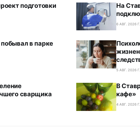
проект подготовки
На Ста
подклю
6 АВГ. 2026 Г
 побывал в парке
Психол
жизнен
следст
5 АВГ. 2026 Г
деление
В Став
учшего сварщика
кафе»
4 АВГ. 2026 Г