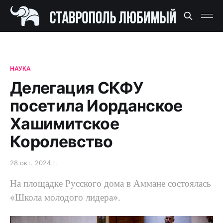
НАУКА
Делегация СКФУ
посетила Иорданское
Хашимитское
Королевство
28 окт. 2024 г.
На площадке Русского дома в Аммане состоялась
«Школа молодого лидера».