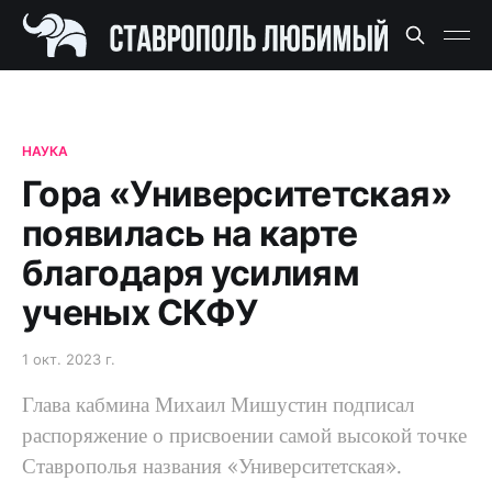
НАУКА
Гора «Университетская»
появилась на карте
благодаря усилиям
ученых СКФУ
1 окт. 2023 г.
Глава кабмина Михаил Мишустин подписал
распоряжение о присвоении самой высокой точке
Ставрополья названия «Университетская».