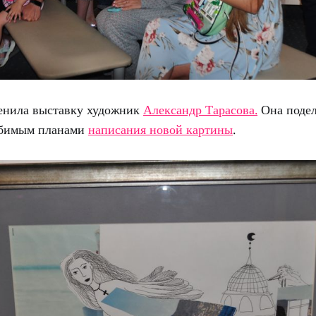
енила выставку художник
Александр Тарасова.
Она подел
бимым планами
написания новой картины
.