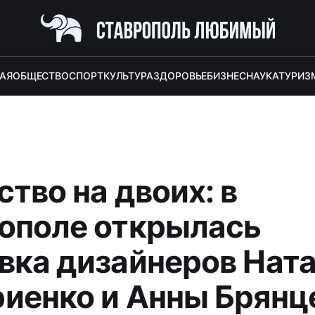
АЯ
ОБЩЕСТВО
СПОРТ
КУЛЬТУРА
ЗДОРОВЬЕ
БИЗНЕС
НАУКА
ТУРИЗ
тво на двоих: в
ополе открылась
вка дизайнеров Нат
иенко и Анны Брянц