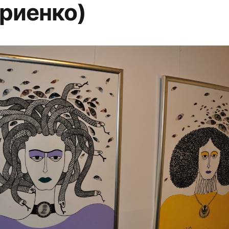
риенко)