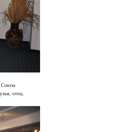
о Союза
зья, отец.