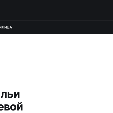
М
ЛИЦА
альи
евой