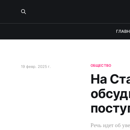
ГЛАВН
ОБЩЕСТВО
19 февр. 2025 г.
На Ст
обсуд
посту
Речь идет об ув