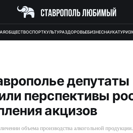
АЯ
ОБЩЕСТВО
СПОРТ
КУЛЬТУРА
ЗДОРОВЬЕ
БИЗНЕС
НАУКА
ТУРИЗ
аврополье депутаты
или перспективы ро
пления акцизов
еличении объема производства алкогольной продукции.