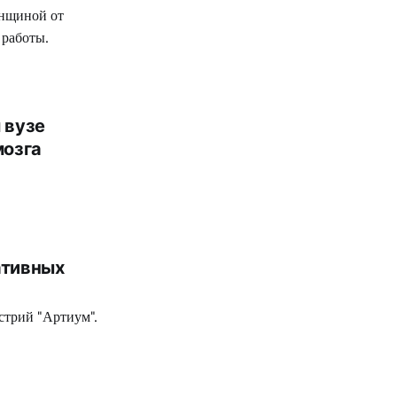
енщиной от
 работы.
 вузе
мозга
ативных
стрий "Артиум".