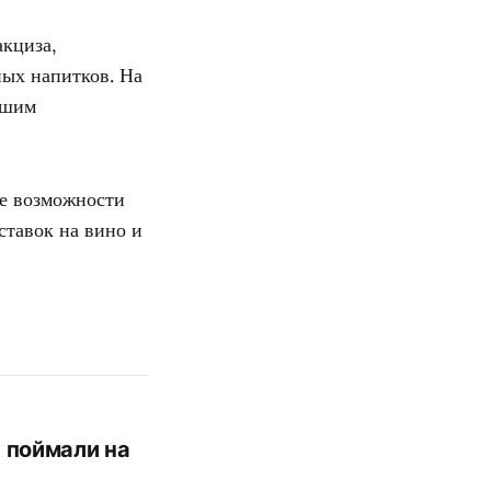
акциза,
ных напитков. На
ьшим
ие возможности
ставок на вино и
 поймали на