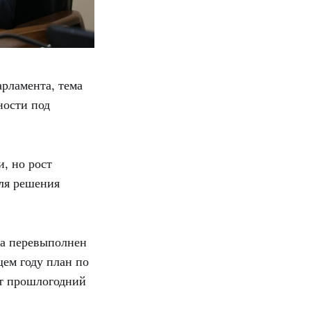
рламента, тема
ности под
, но рост
ля решения
да перевыполнен
щем году план по
ет прошлогодний