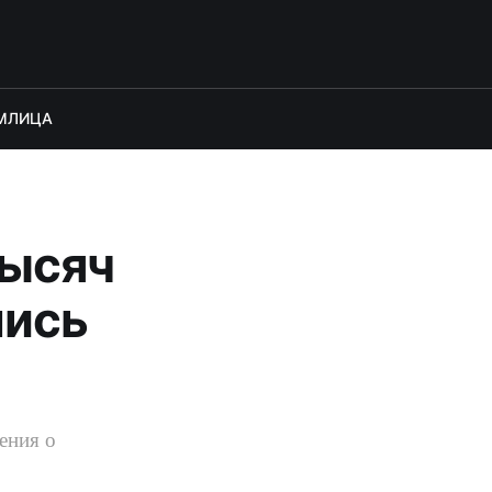
М
ЛИЦА
тысяч
лись
ения о