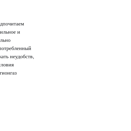
едпочитаем
бильное и
ельно
 потребленный
жать неудобств,
словия
гионгаз