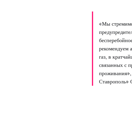
«Мы стремимс
предупредител
бесперебойное
рекомендуем а
газ, в кратча
связанных с п
проживания»,
Ставрополь» 