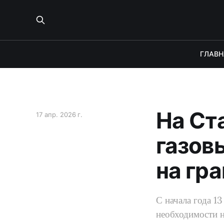
ГЛАВН
На Ст
17 апр. 2026 г.
газов
на гр
С начала года 1
необходимости н