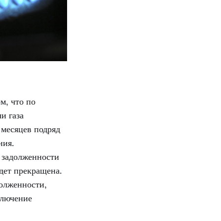
м, что по
и газа
 месяцев подряд
ния.
 задолженности
удет прекращена.
олженности,
ключение