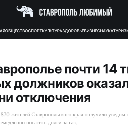
АЯ
ОБЩЕСТВО
СПОРТ
КУЛЬТУРА
ЗДОРОВЬЕ
БИЗНЕС
НАУКА
ТУРИЗ
аврополье почти 14 
ых должников оказа
ани отключения
3 870 жителей Ставропольского края получили уведомл
емедленно погасить долги за газ.