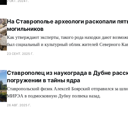
7 ОКТ. 2024 Г.
На Ставрополье археологи раскопали пят
могильников
Как утверждают эксперты, такого рода находки дают возмож
был социальный и культурный облик жителей Северного Кав
протяжении трех тысячелетий.
23 СЕНТ. 2025 Г.
Ставрополец из наукограда в Дубне расс
погружении в тайны ядра
Ставропольский физик Алексей Боярский отправился за шли
МИРЭА в подмосковную Дубну полвека назад.
26 АВГ. 2025 Г.