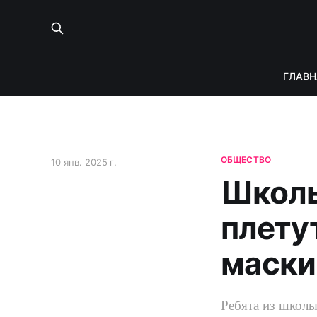
ГЛАВН
ОБЩЕСТВО
10 янв. 2025 г.
Школь
плету
маски
Ребята из школы