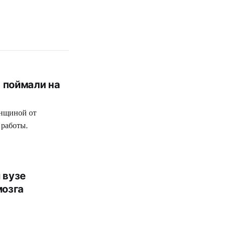
 поймали на
енщиной от
 работы.
 вузе
мозга