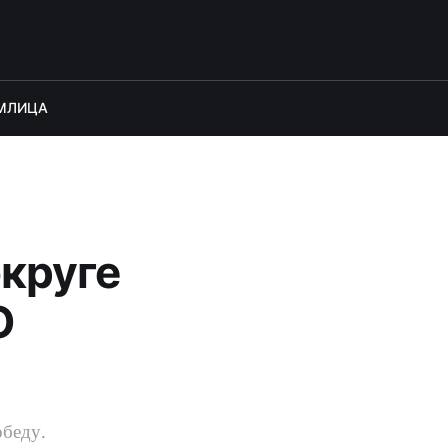
М
ЛИЦА
круге
О
обеду.