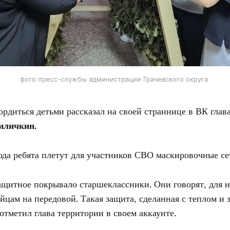
фото пресс-службы администрации Грачевского округа
ордиться детьми рассказал на своей страннице в ВК глав
иличкин.
года ребята плетут для участников СВО маскировочные се
щитное покрывало старшеклассники. Они говорят, для ни
йцам на передовой. Такая защита, сделанная с теплом и
 отметил глава территории в своем аккаунте.