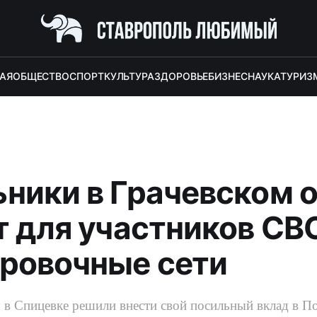
АЯ
ОБЩЕСТВО
СПОРТ
КУЛЬТУРА
ЗДОРОВЬЕ
БИЗНЕС
НАУКА
ТУРИЗ
ники в Грачевском о
т для участников СВ
ровочные сети
 в Спицевке решили внести свой посильный вклад в П