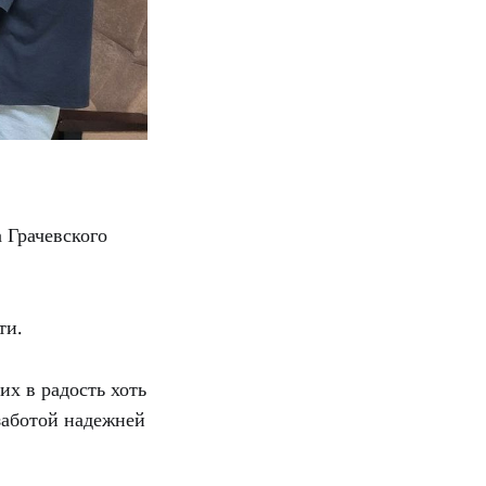
а Грачевского
ти.
х в радость хоть
 заботой надежней