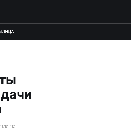
М
ЛИЦА
рты
адачи
а
ило на