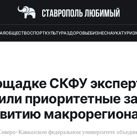
АЯ
ОБЩЕСТВО
СПОРТ
КУЛЬТУРА
ЗДОРОВЬЕ
БИЗНЕС
НАУКА
ТУРИЗ
ощадке СКФУ экспе
или приоритетные з
звитию макрорегион
Северо-Кавказском федеральном университете объедин