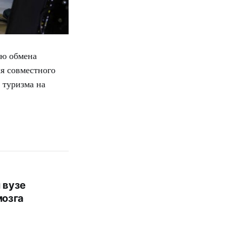
ью обмена
я совместного
 туризма на
 вузе
мозга