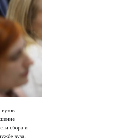
 вузов
ешение
асти сбора и
ужбе вуза.