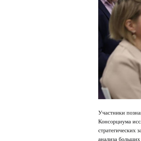
Участники позна
Консорциума исс
стратегических з
анализа больших