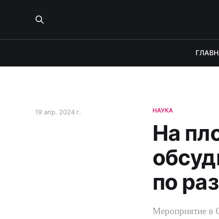
ГЛАВН
НАУКА
19 апр. 2024 г.
На пл
обсуд
по ра
Мероприятие в 