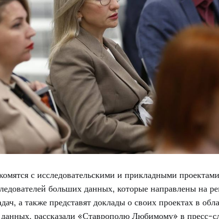
комятся с исследовательскими и прикладными проектами
ледователей больших данных, которые направлены на р
адач, а также представят доклады о своих проектах в обл
 данных, рассказали «Ставрополю Любимому» в пресс-сл