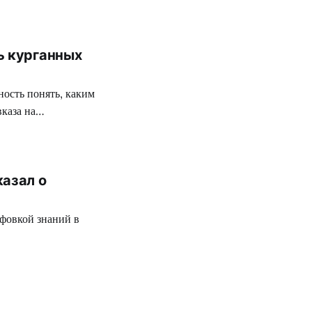
ь курганных
ность понять, каким
каза на
казал о
фовкой знаний в