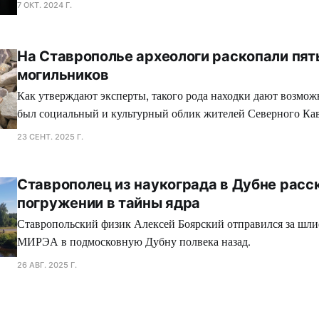
7 ОКТ. 2024 Г.
На Ставрополье археологи раскопали пят
могильников
Как утверждают эксперты, такого рода находки дают возмож
был социальный и культурный облик жителей Северного Кав
протяжении трех тысячелетий.
23 СЕНТ. 2025 Г.
Ставрополец из наукограда в Дубне расс
погружении в тайны ядра
Ставропольский физик Алексей Боярский отправился за шли
МИРЭА в подмосковную Дубну полвека назад.
26 АВГ. 2025 Г.