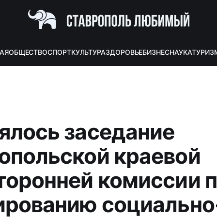
АЯ
ОБЩЕСТВО
СПОРТ
КУЛЬТУРА
ЗДОРОВЬЕ
БИЗНЕС
НАУКА
ТУРИЗ
ялось заседание
опольской краевой
торонней комиссии 
ированию социально