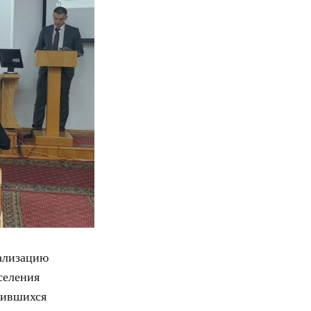
ализацию
селения
жившихся