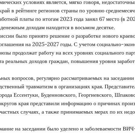
ических условиях является, мягко говоря, недостаточны
край в рейтинге регионов страны по уровню среднемеся
ботной платы по итогам 2023 года занял 67 место (в 2022
денежным доходам находится в восьмом десятке.
иссии было принято решение о разработке нового краев
соглашения на 2025-2027 годы. С учетом социально-эко
оюзы продолжат работу на всех уровнях социального пар
та реальных доходов граждан, повышения уровня зарабо
ьных вопросов, регулярно рассматриваемых на заседании
дственный травматизм в организациях края. Представите
рода Ессентуки, Буденновского, Георгиевского, Шпаков
кругов края представили информацию о причинах прои
счастных случаях, а также принимаемых мерах по их не
мание на заседании было уделено и заболеваемости ВИ