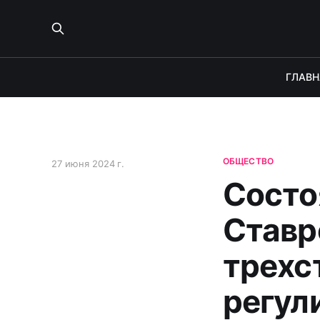
ГЛАВН
ОБЩЕСТВО
27 июня 2024 г.
Состо
Ставр
трехс
регул