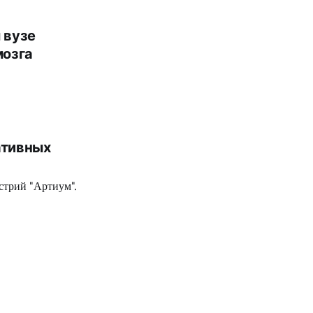
 вузе
мозга
ативных
стрий "Артиум".