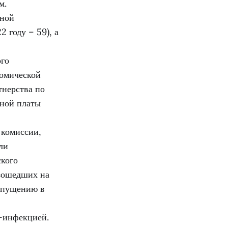
м.
чной
 году – 59), а
ого
номической
тнерства по
тной платы
 комиссии,
ли
ского
зошедших на
допущению в
Ч-инфекцией.