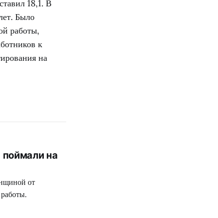
тавил 18,1. В
лет. Было
ой работы,
ботников к
тирования на
 поймали на
енщиной от
 работы.