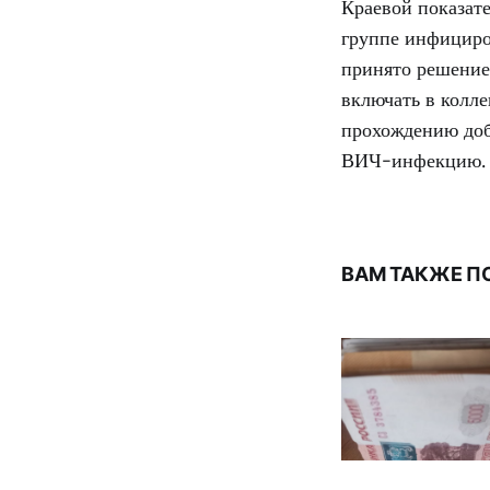
Краевой показате
группе инфициро
принято решение
включать в колл
прохождению доб
ВИЧ-инфекцию.
ВАМ ТАКЖЕ П