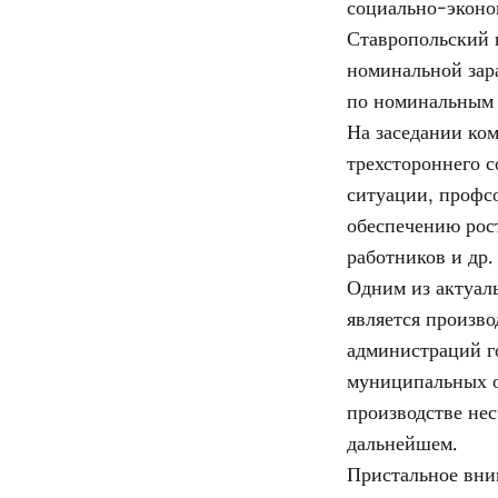
социально-эконом
Ставропольский 
номинальной зара
по номинальным 
На заседании ком
трехстороннего 
ситуации, профс
обеспечению рос
работников и др.
Одним из актуал
является произво
администраций го
муниципальных о
производстве не
дальнейшем.
Пристальное вни