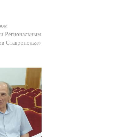
вом
 и Региональным
ов Ставрополья»