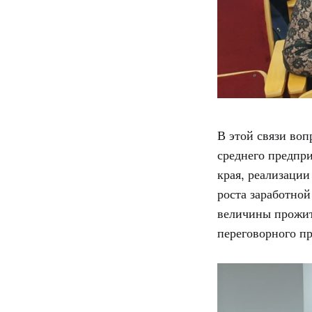
В этой связи воп
среднего предпр
края, реализации
роста заработно
величины прожит
переговорного пр