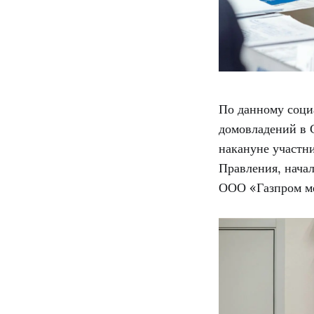
По данному социа
домовладений в 
накануне участн
Правления, нача
ООО «Газпром ме