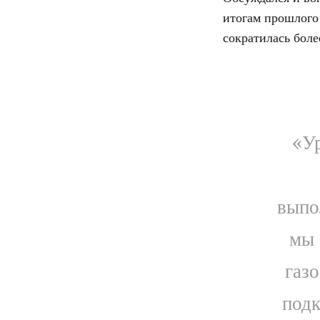
итогам прошлого 
сократилась боле
«Ур
выпо
мы 
газ
подк