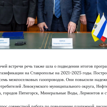
очей встречи речь также шла о подведении итогов прогр
 газификации на Ставрополье на 2021-2025 годы. Постро
семь межпоселковых газопроводов. Они повысили надеж
отребителей Левокумского муниципального округа, Нефт
га, городов Пятигорск, Минеральные Воды, Лермонтов и 
прос совместной работа по повышению платежной дисц