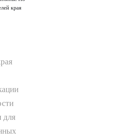
елей края
края
кации
ости
 для
енных