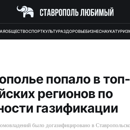
АЯ
ОБЩЕСТВО
СПОРТ
КУЛЬТУРА
ЗДОРОВЬЕ
БИЗНЕС
НАУКА
ТУРИЗ
ополье попало в топ
йских регионов по
ности газификации
омовладений было догазифицировано в Ставропольско