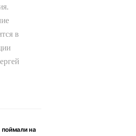
ия.
шие
ится в
ции
Сергей
 поймали на