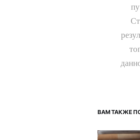
пу
Ст
резул
то
данно
ВАМ ТАКЖЕ П