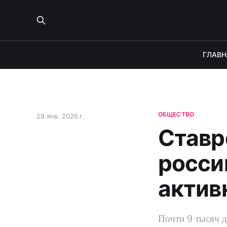
ГЛАВН
ОБЩЕСТВО
28 янв. 2026 г.
Ставр
росси
актив
Почти 9 тысяч д