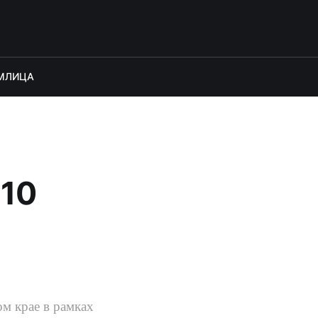
М
ЛИЦА
-10
м крае в рамках