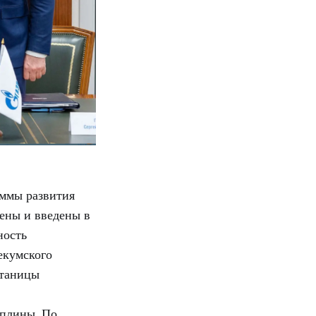
аммы развития
ены и введены в
ность
екумского
станицы
иплины. По