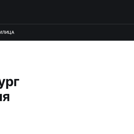
М
ЛИЦА
ург
ия