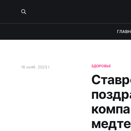
ГЛАВН
ЗДОРОВЬЕ
16 нояб. 2023 г.
Ставр
поздр
компа
медте