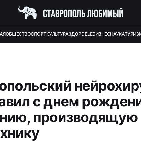
АЯ
ОБЩЕСТВО
СПОРТ
КУЛЬТУРА
ЗДОРОВЬЕ
БИЗНЕС
НАУКА
ТУРИЗ
опольский нейрохир
авил с днем рожден
нию, производящую
хнику