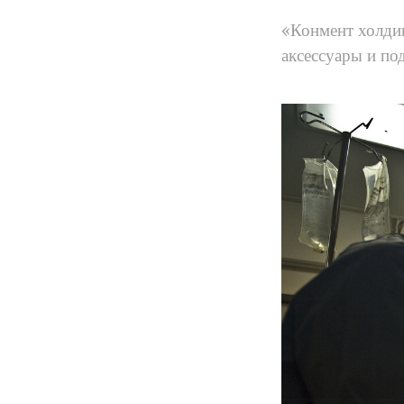
«Конмент холди
аксессуары и по