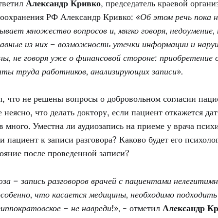
ответил
Александр Кривко
, председатель краевой орган
воохранения РФ Александр Кривко:
«Об этом речь пока н
вает множество вопросов и, мягко говоря, недоумение, к
Главные из них – возможность утечки информации и нару
ы, не говоря уже о финансовой стороне: приобретение 
латы труда работников, анализирующих записи».
л, что не решены вопросы о добровольном согласии паци
е неясно, что делать доктору, если пациент откажется дат
 много. Уместна ли аудиозапись на приеме у врача псих
и пациент к записи разговора? Каково будет его психоло
тояние после проведенной записи?
а – запись разговоров врачей с пациентами нелегитимн
собенно, что касается медицины, необходимо подходить
гиппократовское – не навреди!», -
отметил
Александр К