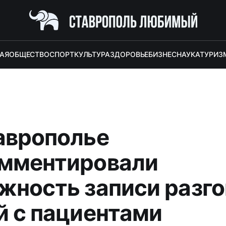
АЯ
ОБЩЕСТВО
СПОРТ
КУЛЬТУРА
ЗДОРОВЬЕ
БИЗНЕС
НАУКА
ТУРИЗ
аврополье
мментировали
жность записи разг
й с пациентами