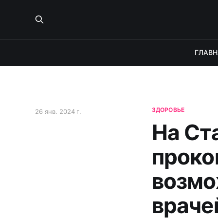
ГЛАВН
ЗДОРОВЬЕ
26 янв. 2024 г.
На Ст
проко
возмо
враче