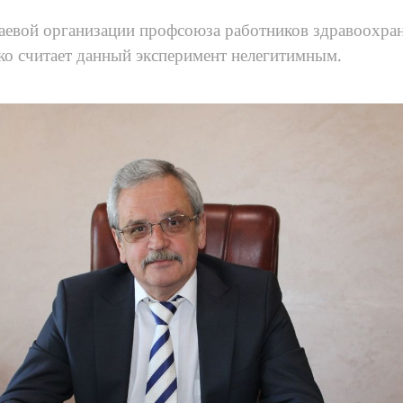
раевой организации профсоюза работников здравоохра
о считает данный эксперимент нелегитимным.