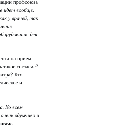
изации профсоюза
е идет вообще.
ак у врачей, так
шение
оборудования для
ента на прием
ь такое согласие?
иатра? Кто
гическое и
а. Ко всем
 очень вдумчиво и
ривко
.