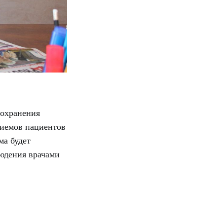
оохранения
риемов пациентов
ма будет
людения врачами