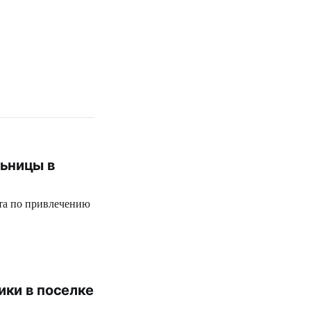
льницы в
та по привлечению
ики в поселке