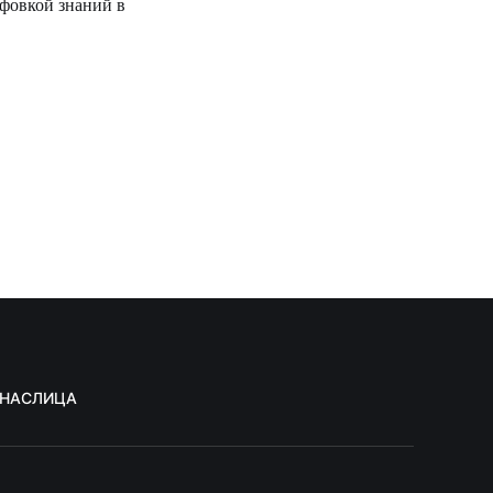
фовкой знаний в
 НАС
ЛИЦА