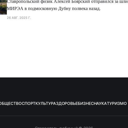
Ставропольский физик Алексей Боярский отправился за шли
МИРЭА в подмосковную Дубну полвека назад.
26 АВГ. 2025 Г.
ОБЩЕСТВО
СПОРТ
КУЛЬТУРА
ЗДОРОВЬЕ
БИЗНЕС
НАУКА
ТУРИЗМ
О