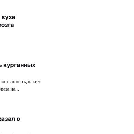
 вузе
мозга
ь курганных
ность понять, каким
каза на
казал о