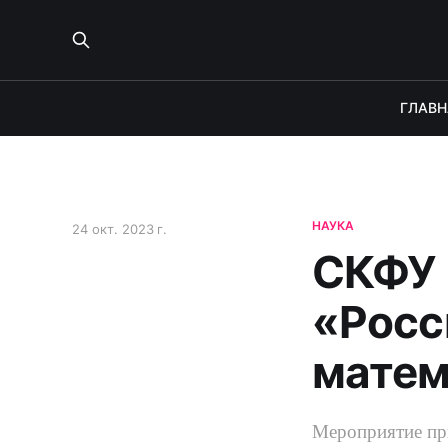
ГЛАВН
НАУКА
24 окт. 2023 г.
СКФУ 
«Росс
матем
Мероприятие при