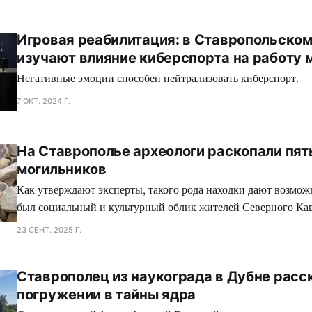
Игровая реабилитация: в Ставропольском
изучают влияние киберспорта на работу 
Негативные эмоции способен нейтрализовать киберспорт.
7 ОКТ. 2024 Г.
На Ставрополье археологи раскопали пят
могильников
Как утверждают эксперты, такого рода находки дают возмож
был социальный и культурный облик жителей Северного Кав
протяжении трех тысячелетий.
23 СЕНТ. 2025 Г.
Ставрополец из наукограда в Дубне расс
погружении в тайны ядра