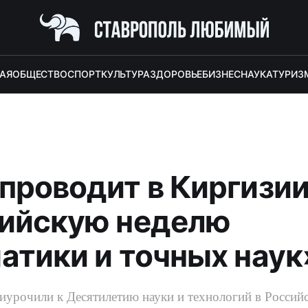
АЯ
ОБЩЕСТВО
СПОРТ
КУЛЬТУРА
ЗДОРОВЬЕ
БИЗНЕС
НАУКА
ТУРИЗ
проводит в Киргизи
ийскую неделю
атики и точных наук
урочили к Десятилетию науки и технологий в Россий