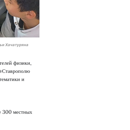
ьи Хачатуряна
телей физики,
 «Ставрополю
тематики и
е 300 местных