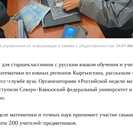
а управления по информации и связям с общественностью СКФУ
Ил
 для старшеклассников с русским языком обучения и учи
атематики из южных регионов Кыргызстана, рассказали
сс-службе вуза. Организаторами «Российской недели ма
ступили Северо-Кавказский федеральный университет и
о.
деле математики и точных наук принимает участие свыш
чти 200 учителей-предметников.