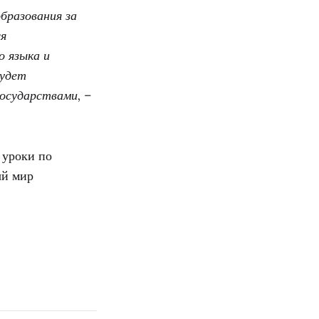
бразования за
ся
о языка и
будет
осударствами, –
 уроки по
ый мир