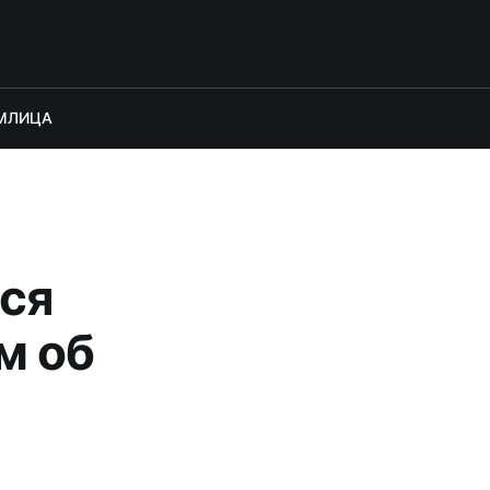
М
ЛИЦА
ся
м об