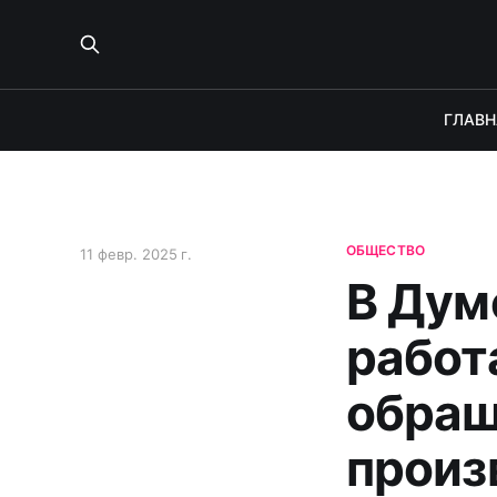
ГЛАВН
ОБЩЕСТВО
11 февр. 2025 г.
В Дум
работ
обращ
произ