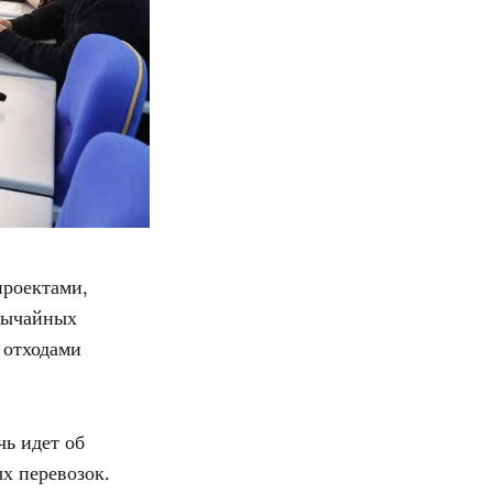
проектами,
вычайных
 отходами
чь идет об
х перевозок.