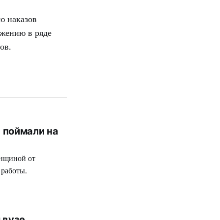
ю наказов
бжению в ряде
ов.
 поймали на
енщиной от
 работы.
 вузе