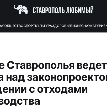
АЯ
ОБЩЕСТВО
СПОРТ
КУЛЬТУРА
ЗДОРОВЬЕ
БИЗНЕС
НАУКА
ТУРИЗ
е Ставрополья ведет
а над законопроекто
ении с отходами
водства