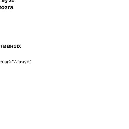
мозга
ативных
стрий "Артиум".