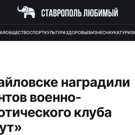
АЯ
ОБЩЕСТВО
СПОРТ
КУЛЬТУРА
ЗДОРОВЬЕ
БИЗНЕС
НАУКА
ТУРИЗ
айловске наградили
нтов военно-
отического клуба
ут»