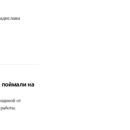
адислава
 поймали на
енщиной от
 работы.