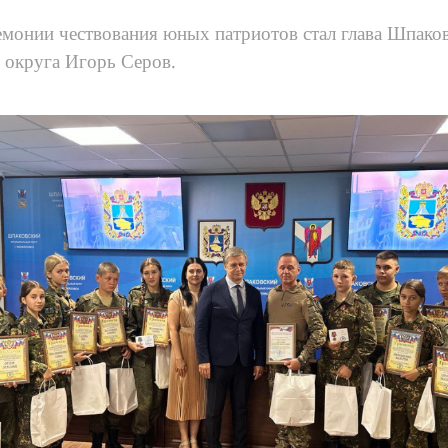
монии чествования юных патриотов стал глава Шпако
 округа Игорь Серов.