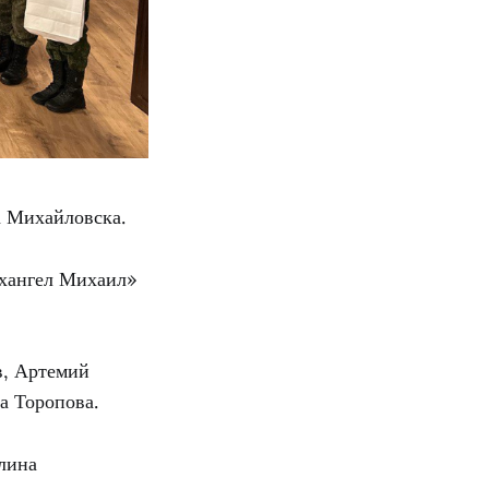
а Михайловска.
рхангел Михаил»
в, Артемий
а Торопова.
лина