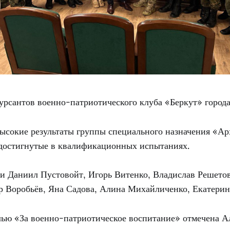
курсантов военно-патриотического клуба «Беркут» город
ысокие результаты группы специального назначения «А
 достигнутые в квалификационных испытаниях.
и Даниил Пустовойт, Игорь Витенко, Владислав Решето
р Воробьёв, Яна Садова, Алина Михайличенко, Екатерин
лью «За военно-патриотическое воспитание» отмечена А