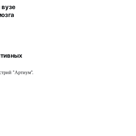
 вузе
мозга
ативных
стрий "Артиум".