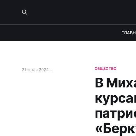
ГЛАВН
ОБЩЕСТВО
31 июля 2024 г.
В Мих
курса
патри
«Берк