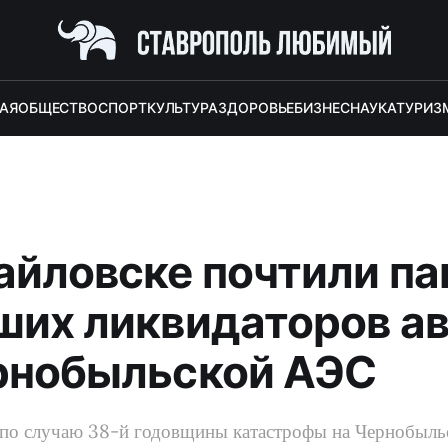
АЯ
ОБЩЕСТВО
СПОРТ
КУЛЬТУРА
ЗДОРОВЬЕ
БИЗНЕС
НАУКА
ТУРИЗ
айловске почтили па
ших ликвидаторов а
рнобыльской АЭС
по случаю 38-й годовщины катастрофы на Чернобыль