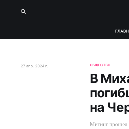
ГЛАВН
ОБЩЕСТВО
27 апр. 2024 г.
В Мих
погиб
на Че
Митинг прошел 