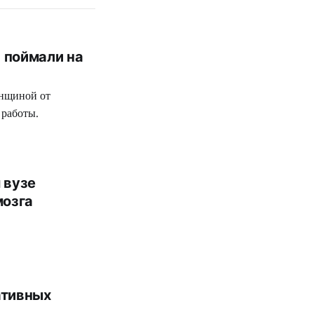
 поймали на
енщиной от
 работы.
 вузе
мозга
ативных