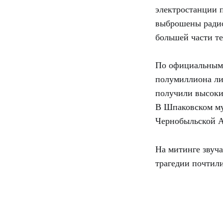
электростанции 
выброшены радио
большей части т
По официальным с
полумиллиона ли
получили высоки
В Шпаковском му
Чернобыльской 
На митинге звуча
трагедии почтил