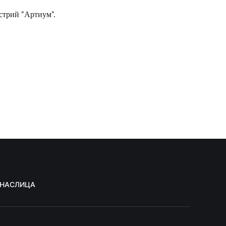
стрий "Артиум".
 НАС
ЛИЦА