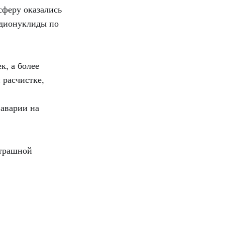
сферу оказались
адионуклиды по
к, а более
 расчистке,
аварии на
страшной