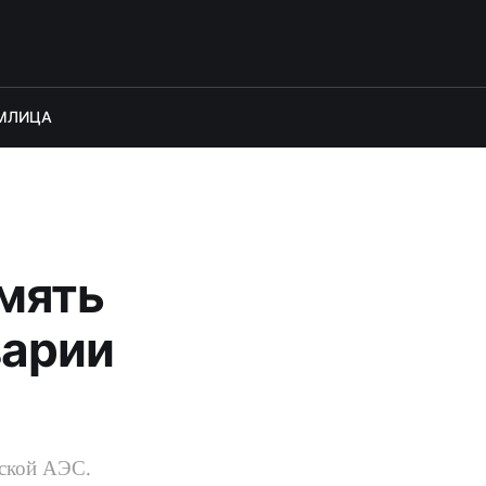
М
ЛИЦА
мять
варии
ской АЭС.