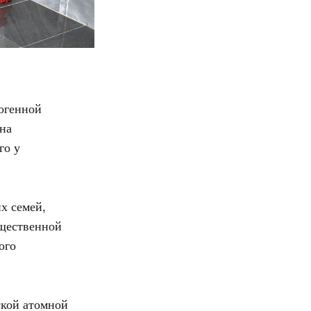
ногенной
 на
го у
х семей,
бщественной
ого
ской атомной