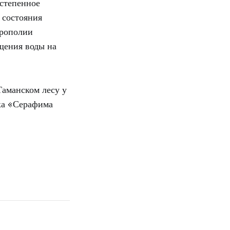
остепенное
 состояния
трополии
щения воды на
Таманском лесу у
ка «Серафима