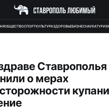
АЯ
ОБЩЕСТВО
СПОРТ
КУЛЬТУРА
ЗДОРОВЬЕ
БИЗНЕС
НАУКА
ТУРИЗ
здраве Ставрополья
нили о мерах
сторожности купани
ение