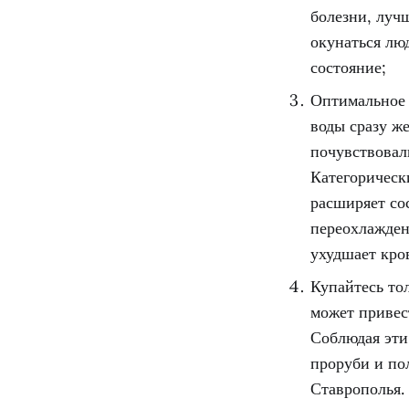
болезни, луч
окунаться лю
состояние;
Оптимальное 
воды сразу ж
почувствовал
Категорическ
расширяет со
переохлажден
ухудшает кро
Купайтесь тол
может привес
Соблюдая эти
проруби и по
Ставрополья.