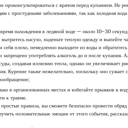
ше проконсультироваться с врачом перед купанием. Не ре
дям с простудными заболеваниями, так как холодная вода
время нахождения в ледяной воде — около 10–30 секунд.
е вытритесь насухо, наденьте теплую одежду и выпейте ч
и себя плохо, немедленно выходите из воды и обратитесь
и запрещено употреблять алкоголь до и после купания. А
суды, создавая иллюзию тепла, однако он увеличивает ри
ия. Курение также нежелательно, поскольку оно сужает 
вообращение;
ько в организованных местах и избегайте прыжков в воду
ти к травме.
 простые правила, вы сможете безопасно провести обряд
лучить положительные эмоции от этого события, рассказ