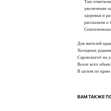
Там отметили
увеличение н
здоровья и р
рассказали о
Сенгилеевско
Для жителей кра
Холодных родник
Саровского» на у
Возле всех объек
В целом по краю
ВАМ ТАКЖЕ П