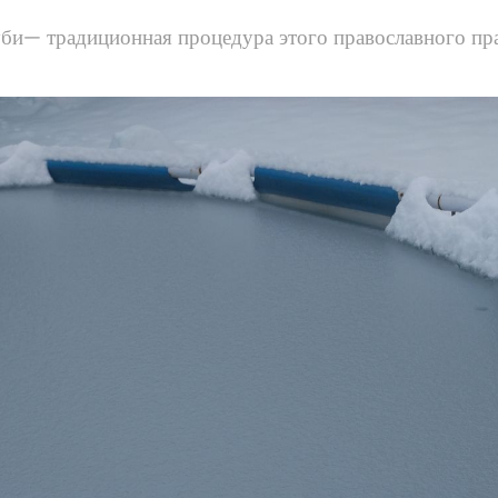
би— традиционная процедура этого православного пр