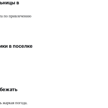
льницы в
та по привлечению
ики в поселке
збежать
ь жаркая погода.