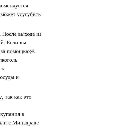
комендуется
 может усугубить
 После выхода из
ай. Если вы
 за помощью;4.
лкоголь
ск
сосуды и
, так как это
 купания в
али с Минздраве