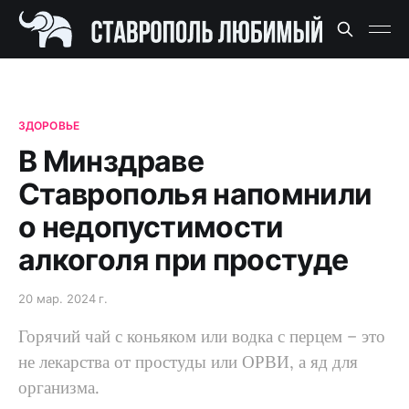
ЗДОРОВЬЕ
В Минздраве
Ставрополья напомнили
о недопустимости
алкоголя при простуде
20 мар. 2024 г.
Горячий чай с коньяком или водка с перцем – это
не лекарства от простуды или ОРВИ, а яд для
организма.