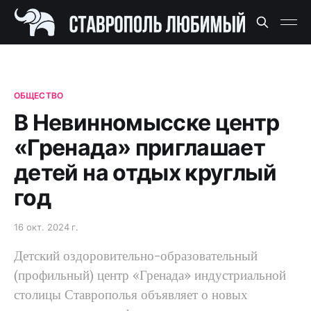
ОБЩЕСТВО
В Невинномысске центр
«Гренада» приглашает
детей на отдых круглый
год
16 окт. 2024 г.
Детский оздоровительно-образовательный
(профильный) центр «Гренада» индустриальной
столицы Ставрополья объявляет о новых