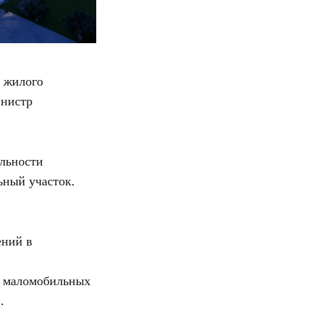
 жилого
инистр
льности
ьный участок.
ений в
я маломобильных
.