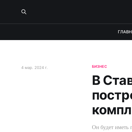
ГЛАВН
БИЗНЕС
4 мар. 2024 г.
В Ста
постр
компл
Он будет иметь 