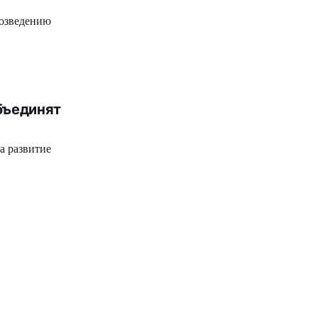
возведению
бъединят
а развитие