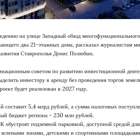
ведению на улице Западный обход многофункционального
чающего два 21-этажных дома, рассказал журналистам м
развития Ставрополья Денис Полюбин.
национным советом по развитию инвестиционной деяте
делить инвестору в аренду без проведения торгов земел
роект будет реализован в 2027 году.
й составит 5,4 млрд рублей, а сумма налоговых поступл
ый бюджет региона - 230 млн рублей.
К обустроят подземной парковкой, доступной средой дл
, зелеными зонами, детскими и спортивными площадками