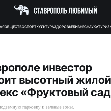
АЯ
ОБЩЕСТВО
СПОРТ
КУЛЬТУРА
ЗДОРОВЬЕ
БИЗНЕС
НАУКА
ТУРИЗ
врополе инвестор
оит высотный жилой
екс «Фруктовый сад
подземную парковку и зеленые зоны.