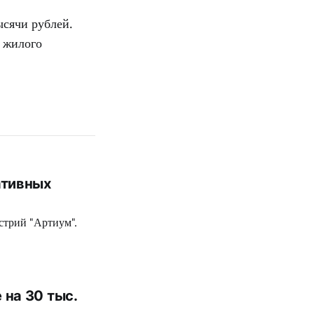
ысячи рублей.
о жилого
ативных
стрий "Артиум".
на 30 тыс.