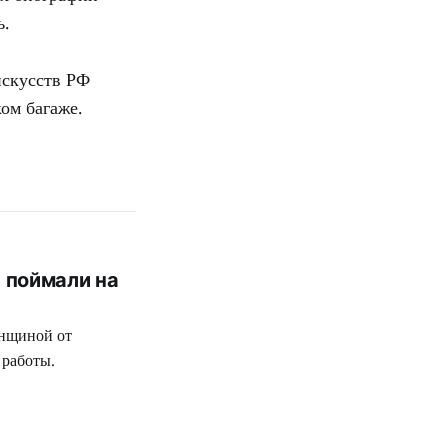
ь.
искусств РФ
ом багаже.
 поймали на
енщиной от
 работы.