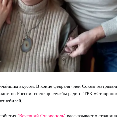
ончайшим вкусом. В конце февраля член Союза театральн
алистов России, спецкор службы радио ГТРК «Ставропо
ит юбилей.
 события
"Вечерний Ставрополь"
рассказывает о страниц