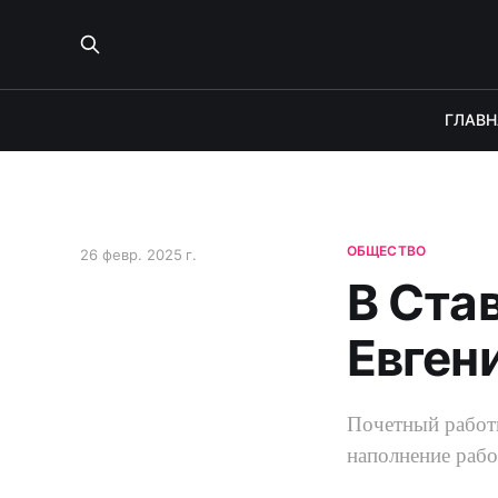
ГЛАВН
ОБЩЕСТВО
26 февр. 2025 г.
В Ста
Евген
Почетный работн
наполнение раб