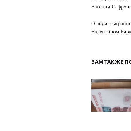
Евгении Сафронов
О роли, сыгранн
Валентином Бирю
ВАМ ТАКЖЕ П