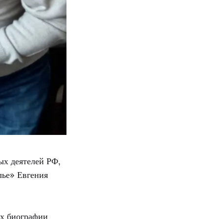
ых деятелей РФ,
лье» Евгения
ах биографии