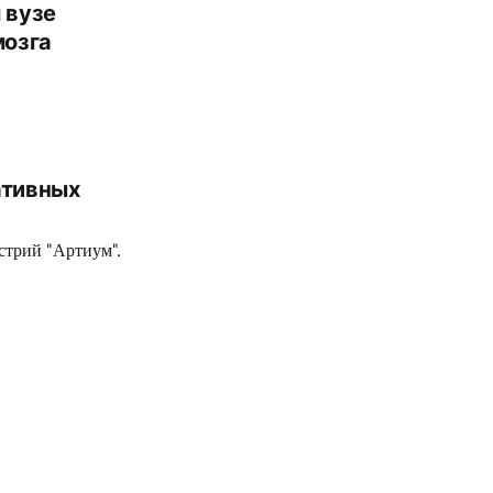
 вузе
мозга
ативных
стрий "Артиум".