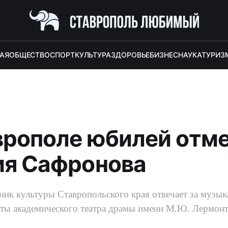
АЯ
ОБЩЕСТВО
СПОРТ
КУЛЬТУРА
ЗДОРОВЬЕ
БИЗНЕС
НАУКА
ТУРИЗ
врополе юбилей отм
ия Сафронова
ик культуры Ставропольского края отвечает за музык
оты академического театра драмы имени М.Ю. Лермонт