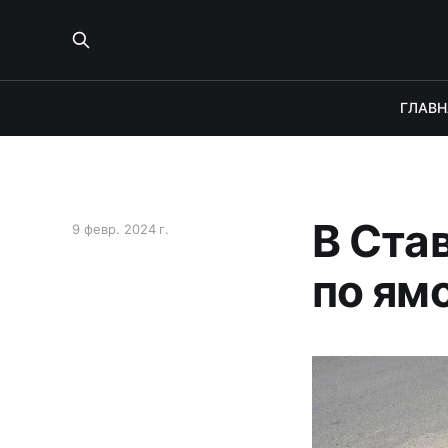
ГЛАВН
В Ста
9 февр. 2024 г.
по ям