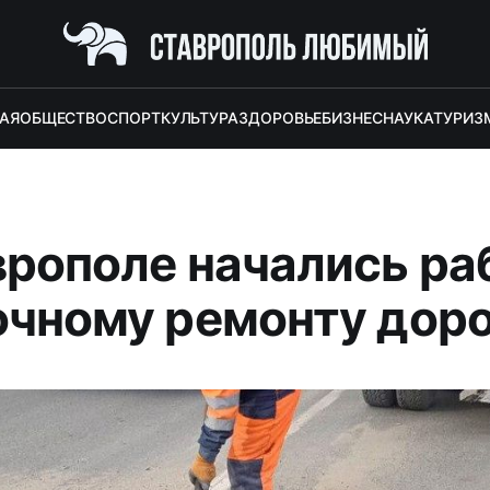
АЯ
ОБЩЕСТВО
СПОРТ
КУЛЬТУРА
ЗДОРОВЬЕ
БИЗНЕС
НАУКА
ТУРИЗ
врополе начались р
очному ремонту доро