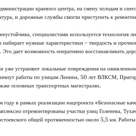
администрации краевого центра, на смену холодам и сне
атура, и дорожные службы смогли приступить к ремонтн
неустойчива, специалистами используется технология ли
 набирает нужные характеристики - твердость и прочнос
. Это дает возможность оперативно восстанавливать дор
и уже устраняют локальные повреждения на оживленно
м начнут работы по улицам Ленина, 50 лет ВЛКСМ, Приго
также основных транспортных магистралях.
м году в рамках реализации нацпроекта «Безопасные кач
мплексно отремонтированы участки улиц Голенева, Тухач
стоевского общей протяженностью около 5,5 км. Работы 