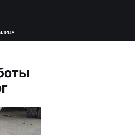
М
ЛИЦА
аботы
г