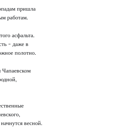
гопадам пришла
ым работам.
того асфальта.
ть - даже в
ожное полотно.
м Чапаевском
родной,
ественные
евского,
начнутся весной.