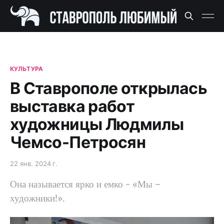
КУЛЬТУРА
В Ставрополе открылась
выставка работ
художницы Людмилы
Чемсо-Петросян
22 янв. 2024 г.
Она называется ярко и емко - «Мы –
художники!».