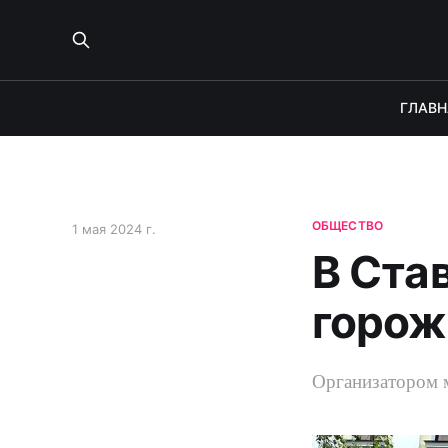
ГЛАВН
ОБЩЕСТВО
1 мая 2024 г.
В Ста
горож
Организатором 