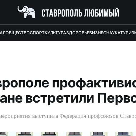
АЯ
ОБЩЕСТВО
СПОРТ
КУЛЬТУРА
ЗДОРОВЬЕ
БИЗНЕС
НАУКА
ТУРИЗ
врополе профактиви
ане встретили Перв
мероприятия выступила Федерация профсоюзов Ставро