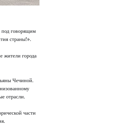
е под говорящим
тия страны!».
е жители города
тьяны Чечиной.
анизованному
е отрасли.
орической части
ия.