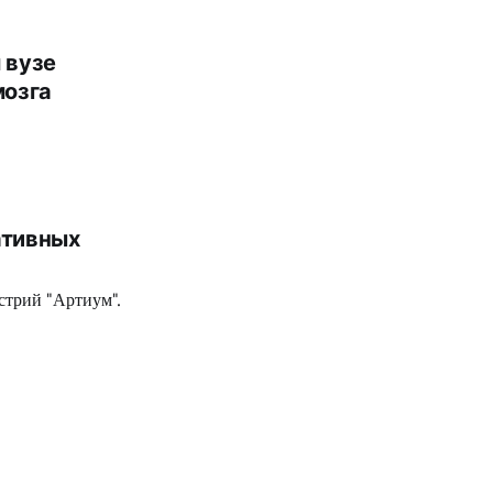
 вузе
мозга
ативных
стрий "Артиум".