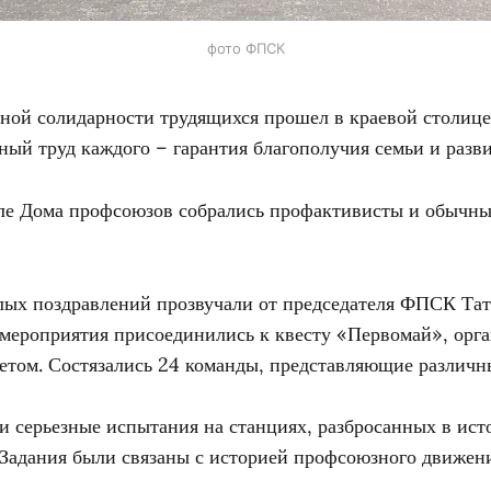
фото ФПСК
ной солидарности трудящихся прошел в краевой столиц
ый труд каждого – гарантия благополучия семьи и разви
ле Дома профсоюзов собрались профактивисты и обычны
лых поздравлений прозвучали от председателя ФПСК Та
 мероприятия присоединились к квесту «Первомай», орг
том. Состязались 24 команды, представляющие различны
и серьезные испытания на станциях, разбросанных в ист
 Задания были связаны с историей профсоюзного движен