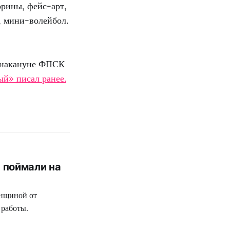
орины, фейс-арт,
а, мини-волейбол.
о накануне ФПСК
й» писал ранее.
 поймали на
енщиной от
 работы.