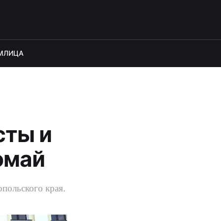
М
ЛИЦА
сты и
омай
польского края.