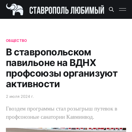
ОБЩЕСТВО
В ставропольском
павильоне на ВДНХ
профсоюзы организуют
активности
2 июля 2024 г.
Гвоздем программы стал розыгрыш путевок в
профсоюзные санатории Кавминвод.