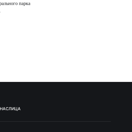
рального парка
.
 НАС
ЛИЦА