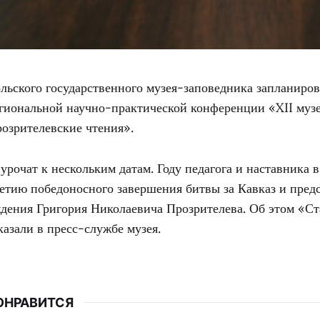
ольского государственного музея-заповедника запланиро
гиональной научно-практической конференции «XII муз
озрителевские чтения».
иурочат к нескольким датам. Году педагога и наставника 
етию победоносного завершения битвы за Кавказ и пред
ждения Григория Николаевича Прозрителева. Об этом «С
азали в пресс-службе музея.
ОНРАВИТСЯ