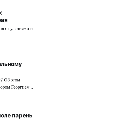
:
рая
я с гуляниями и
альному
е? Об этом
тором Георгием
поле парень