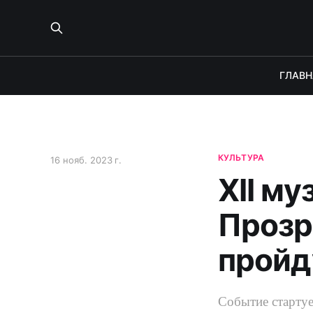
ГЛАВН
КУЛЬТУРА
16 нояб. 2023 г.
XII м
Прозр
пройд
Событие стартуе