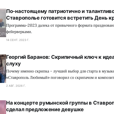
По-настоящему патриотично и талантливо
Ставрополье готовится встретить День к
Программа-2023 далека от привычного формата праздновани
фейерверками.
14 СЕНТ. 2023 Г.
Георгий Баранов: Скрипичный ключ к иде
слуху
Почему именно скрипка - лучший выбор для старта в музык
«Ставрополь Любимый» поговорил со скрипачом и компози
Барановым.
2 АВГ. 2026 Г.
На концерте румынской группы в Ставро
сделал предложение девушке