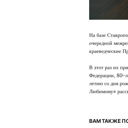
На базе Ставроп
очередной межре
краеведческие Пр
В этот раз их пр
Федерации, 80-л
летию со дня ро
Любимому» расск
ВАМ ТАКЖЕ П