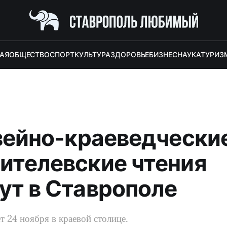
АЯ
ОБЩЕСТВО
СПОРТ
КУЛЬТУРА
ЗДОРОВЬЕ
БИЗНЕС
НАУКА
ТУРИЗ
узейно-краеведчески
ителевские чтения
ут в Ставрополе
т 24 ноября в краевой столице.