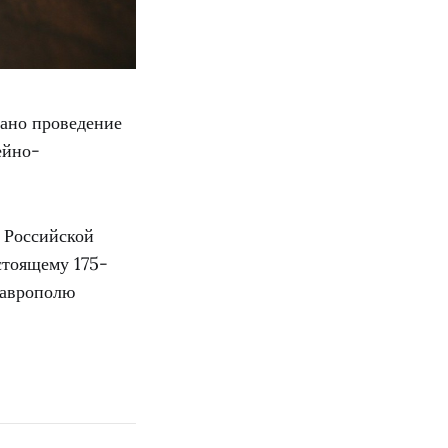
вано проведение
ейно-
в Российской
стоящему 175-
таврополю