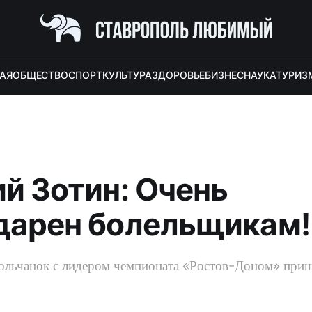
АЯ
ОБЩЕСТВО
СПОРТ
КУЛЬТУРА
ЗДОРОВЬЕ
БИЗНЕС
НАУКА
ТУРИЗ
ий Зотин: Очень
дарен болельщикам!
польчанок с лидером чемпионата «Ростов-Доном» при