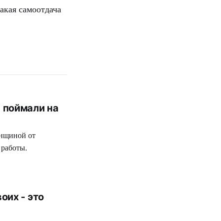
такая самоотдача
 поймали на
енщиной от
 работы.
оих - это