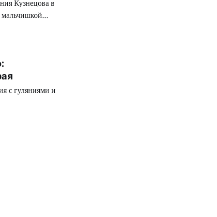
ения Кузнецова в
м мальчишкой
:
рая
я с гуляниями и