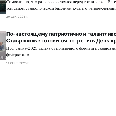
Символично, что разговор состоялся перед тренировкой Евг
том самом ставропольском бассейне, куда его четырехлетни
привела мама.
29 ДЕК. 2023 Г.
По-настоящему патриотично и талантливо
Ставрополье готовится встретить День к
Программа-2023 далека от привычного формата праздновани
фейерверками.
14 СЕНТ. 2023 Г.