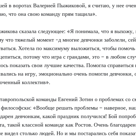
шей в воротах Валерией Пыжиковой, я считаю, у нее оче
аю, что она свою команду прям тащила».
жикова сказала следующее: «Я понимала, что я выхожу, 
у что тяжелый момент -д многие девчонки заболели, сей
ваться. Хотела по максимуму выложиться, чтобы помочь 
епиться, потому что игра с грандами, это – в любом случ
лось показать свои лучшие качества. Помогла справиться
вались на игру, эмоционально очень помогли девчонки, 
лоченный коллектив».
тавропольской команды Евгений Зотин о проблемах со с
я философски: «Вообще решать проблемы – наверное, на
годарен девчонкам, какой праздник получился! Бой попроб
а, такой классной команде как Ростов. Очень благодаре
е видел столько людей. Но и мы постарались себя показа