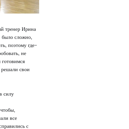
ый тренер Ирина
 было сложно,
ть, поэтому где-
обовать, не
ы готовимся
и решали свои
в силу
 чтобы,
лали все
справились с