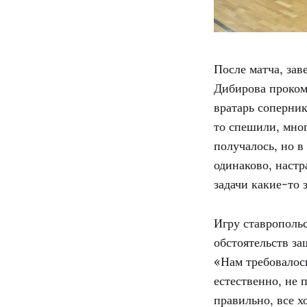
После матча, зав
Дибирова проком
вратарь соперник
то спешили, мног
получалось, но в
одинаково, настр
задачи какие-то 
Игру ставрополь
обстоятельств за
«Нам требовалось
естественно, не 
правильно, все х