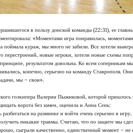
ершившегося в пользу донской команды (22:31), ее главн
ментировала: «Моментами игра понравилась, моментами
а поймала кураж, мы много не забили. Все хотели выигра
о перестроений, новые игроки, хотели новые схемы попр
 принципе, результатом довольна. Ко всем соперникам м
аивались, конечно, серьезно на команду Ставрополя. Он
задачи, мы – свои».
ского голкипера Валерии Пыжиковой, которой пришлось 
щищать ворота без замен, оценила и Анна Сень:
 разбегаться на разминке и войти очень серьезно в игру,
получить никакие травмы. Считаю, что по защите мы сде
орошо, сыграли качественно, единственный момент – не 