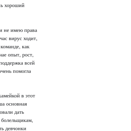
нь хороший
и не имею права
час вирус ходит,
команде, как
ае опыт, рост,
 поддержка всей
очень помогла
камейкой в этот
ша основная
овали дать
н болельщикам,
ть девчонки