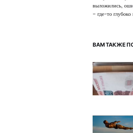
выложились, ошиб
– где-то глубоко 
ВАМ ТАКЖЕ П