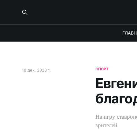
ГЛАВН
СПОРТ
18 дек. 2023 г.
Евген
благо
На игру ставро
зрителей.