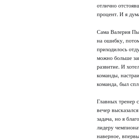
отлично отстояв
процент. И я дум
Сама Валерия Пы
на ошибку, потом
приходилось отду
можно больше зац
развитие. И хоте
команды, настраи
команда, был сп
Главных тренер с
вечер высказалс
задача, но я бла
лидеру чемпионат
наверное, впервы