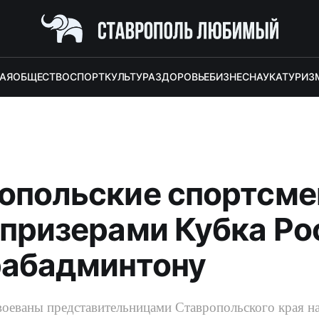
АЯ
ОБЩЕСТВО
СПОРТ
КУЛЬТУРА
ЗДОРОВЬЕ
БИЗНЕС
НАУКА
ТУРИЗ
опольские спортсме
 призерами Кубка Ро
рабадминтону
оеваны представительницами Ставропольского края н