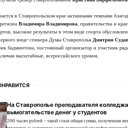
вается в Ставропольском крае активными темпами благо
 региона
Владимира Владимирова
, правительства и кра
тов, высокие результаты в этом виде спорта обусловле
ервого вице-спикера Думы Ставрополья
Дмитрия Судав
ик бадминтона, постоянный организатор и участник ряд
ключая масштабные, всероссийского уровня.
ОНРАВИТСЯ
На Ставрополье преподавателя колледжа
вымогательстве денег у студентов
200 тысяч рублей - такой стала общая сумма, полученная ж
студентов за успешную сдачу выпускной квалификационной