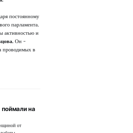
даря постоянному
евого парламента.
ны активностью и
цова.
Он -
а проводимых в
 поймали на
енщиной от
 работы.