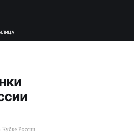
М
ЛИЦА
нки
ссии
а Кубке России