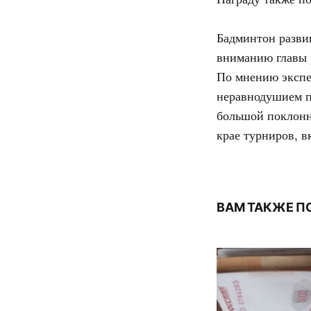
Бадминтон разви
вниманию главы
По мнению экспер
неравнодушием п
большой поклонн
крае турниров, в
ВАМ ТАКЖЕ П