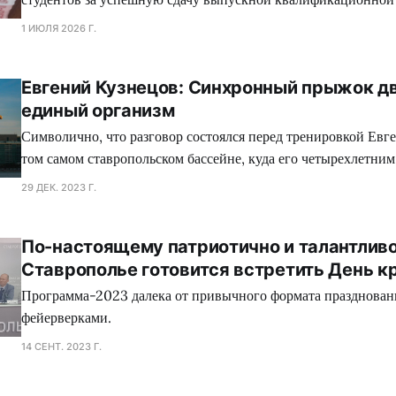
1 ИЮЛЯ 2026 Г.
Евгений Кузнецов: Синхронный прыжок дв
единый организм
Символично, что разговор состоялся перед тренировкой Евг
том самом ставропольском бассейне, куда его четырехлетни
привела мама.
29 ДЕК. 2023 Г.
По-настоящему патриотично и талантливо
Ставрополье готовится встретить День к
Программа-2023 далека от привычного формата праздновани
фейерверками.
14 СЕНТ. 2023 Г.