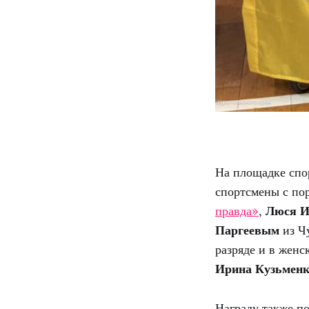
На площадке спо
спортсмены с по
правда»
,
Люся И
Паргеевым
из Чу
разряде и в женс
Ирина Кузьмен
Награду также п