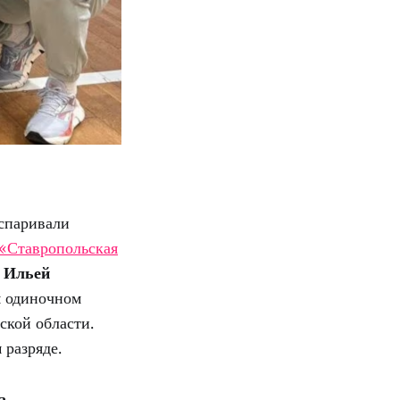
спаривали
«Ставропольская
с
Ильей
м одиночном
ской области.
 разряде.
а.