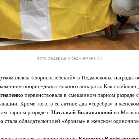
фото федерации бадминтона СК
рткомплекса «Борисоглебский» в Подмосковье награды о
ражением опорно-двигательного аппарата. Как сообщает
гнатенко
первенствовала в смешанном парном разряде 
вашии. Кроме того, в ее активе два «серебра» в женско
ком парном разряде с
Натальей Большаковой
из Москов
ко
стала обладательницей «бронзы» в женском одиночном
олучила тренер ставропольчанок
Кристина Варфоломеев