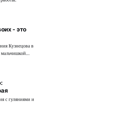
оих - это
ения Кузнецова в
м мальчишкой
:
рая
я с гуляниями и