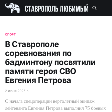
СПОРТ
В Ставрополе
соревнования по
бадминтону посвятили
памяти героя СВО
Евгения Петрова
2 июня 2025 г.
С начала спецоперации вертолетный экипаж
лейтенанта Евгения Петрова выполнил 75 боевых