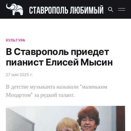
КУЛЬТУРА
В Ставрополь приедет
пианист Елисей Мысин
27 мая 2025 г.
В детстве музыканта называли "маленьким
Моцартом" за редкий талант.